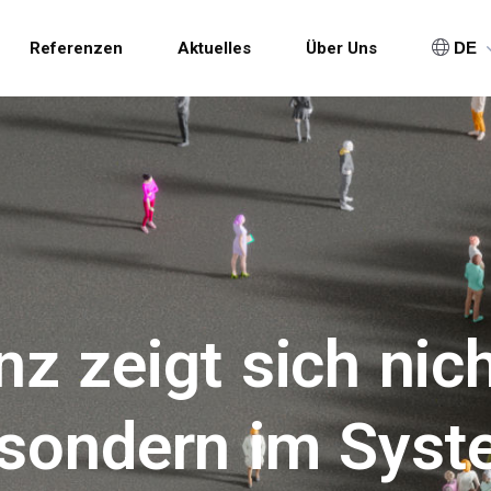
Direkt zum Inhalt
gation
Referenzen
Aktuelles
Über Uns
DE
z zeigt sich nic
sondern im Sys