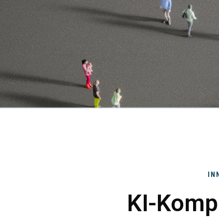
IN
KI-Komp