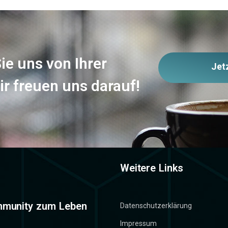
ie uns von Ihrer
Jet
ir freuen uns darauf!
Weitere Links
mmunity zum Leben
Datenschutzerklärung
Impressum