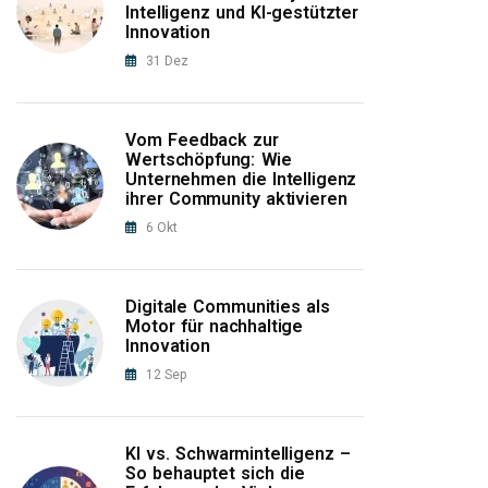
Intelligenz und KI-gestützter
Innovation
31
Dez
Vom Feedback zur
Wertschöpfung: Wie
Unternehmen die Intelligenz
ihrer Community aktivieren
6
Okt
Digitale Communities als
Motor für nachhaltige
Innovation
12
Sep
KI vs. Schwarmintelligenz –
So behauptet sich die