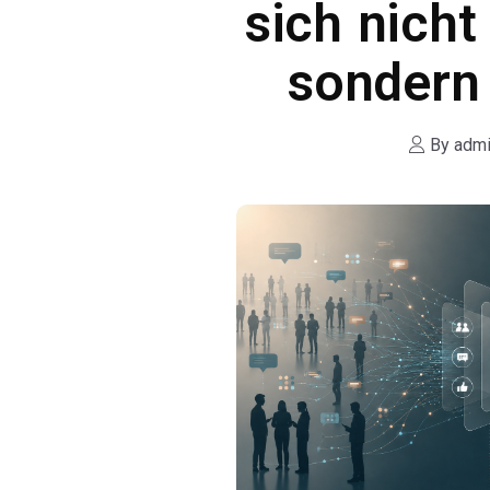
sich nich
sondern
By
adm